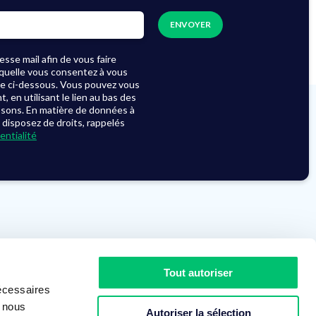
sse mail afin de vous faire
laquelle vous consentez à vous
se ci-dessous. Vous pouvez vous
en utilisant le lien au bas des
ssons. En matière de données à
 disposez de droits, rappelés
entialité
Le groupe
Actualités
Tout autoriser
Recrutement
Démarche RSE
écessaires
Nos partenaires
Assistance
s nous
Autoriser la sélection