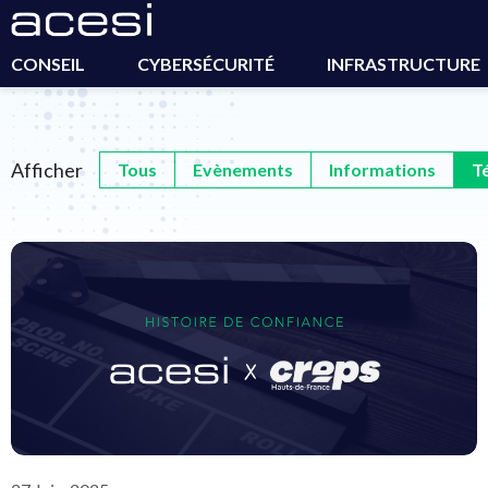
Accueil
>
Actualités
>
Témoignage Client
CONSEIL
CYBERSÉCURITÉ
INFRASTRUCTURE
Afficher
Tous
Evènements
Informations
T