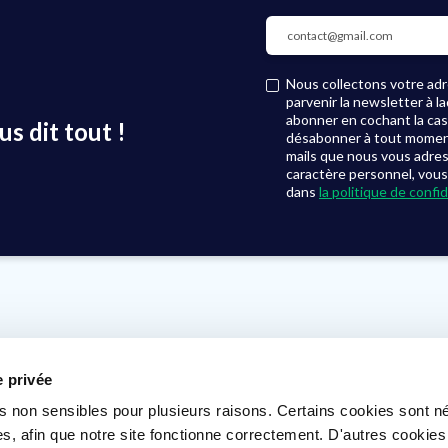
Nous collectons votre adre
parvenir la newsletter à 
abonner en cochant la ca
s dit tout !
désabonner à tout moment, 
mails que nous vous adre
caractère personnel, vous
dans
la politique de confid
Où nous trouver ?
Voir nos agences
e privée
s non sensibles pour plusieurs raisons. Certains cookies sont n
s, afin que notre site fonctionne correctement. D'autres cookie