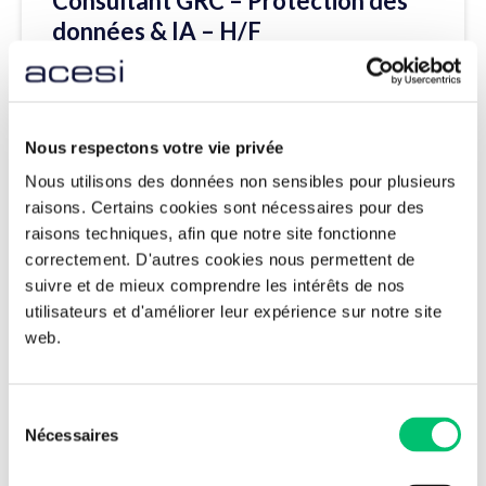
Consultant GRC – Protection des
données & IA – H/F
Voir l’offre
Nous respectons votre vie privée
Nous utilisons des données non sensibles pour plusieurs
CDI
Lille
raisons. Certains cookies sont nécessaires pour des
raisons techniques, afin que notre site fonctionne
Analyst SOC N3 – H/F
correctement. D'autres cookies nous permettent de
suivre et de mieux comprendre les intérêts de nos
Voir l’offre
utilisateurs et d'améliorer leur expérience sur notre site
web.
Sélection
CDI
Mulhouse
Nécessaires
du
Ingénieur·e d’Affaires – H/F
consentement