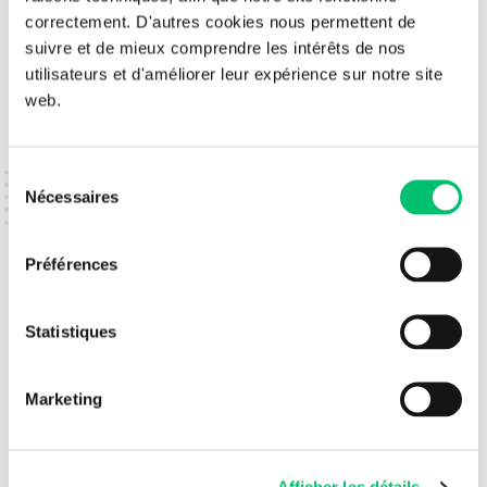
correctement. D'autres cookies nous permettent de
suivre et de mieux comprendre les intérêts de nos
utilisateurs et d'améliorer leur expérience sur notre site
web.
PRÊT·E À NOUS REJOINDRE ?
Candidatez !
Sélection
Nécessaires
du
consentement
Envoyez votre candidature spontanée à
recrutement@ace-si.com
Préférences
Statistiques
Marketing