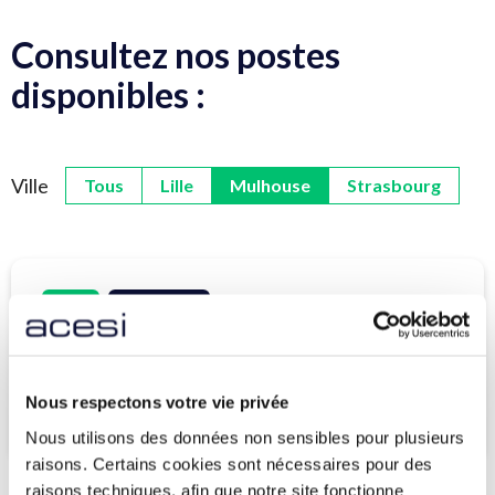
Consultez nos postes
disponibles :
Ville
Tous
Lille
Mulhouse
Strasbourg
CDI
Mulhouse
Ingénieur·e d’Affaires – H/F
Nous respectons votre vie privée
Voir l'offre
Nous utilisons des données non sensibles pour plusieurs
raisons. Certains cookies sont nécessaires pour des
raisons techniques, afin que notre site fonctionne