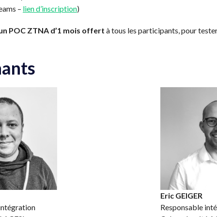
Teams –
lien d’inscription
)
un POC ZTNA d’1 mois offert
à tous les participants, pour test
nants
Eric GEIGER
ntégration
Responsable inté