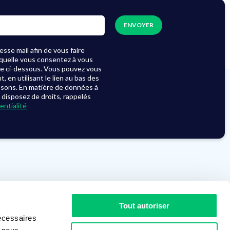
sse mail afin de vous faire
laquelle vous consentez à vous
se ci-dessous. Vous pouvez vous
en utilisant le lien au bas des
ssons. En matière de données à
 disposez de droits, rappelés
entialité
Le groupe
Actualités
Tout autoriser
Recrutement
Démarche RSE
écessaires
Nos partenaires
Assistance