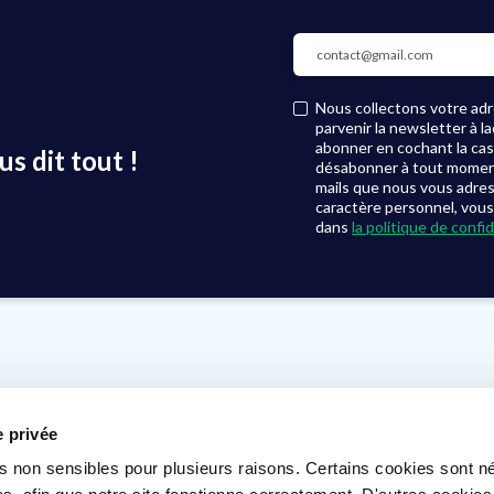
Nous collectons votre adre
parvenir la newsletter à 
abonner en cochant la ca
s dit tout !
désabonner à tout moment, 
mails que nous vous adre
caractère personnel, vous
dans
la politique de confid
Où nous trouver ?
Voir nos agences
e privée
s non sensibles pour plusieurs raisons. Certains cookies sont n