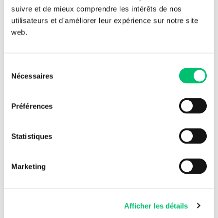
suivre et de mieux comprendre les intérêts de nos
utilisateurs et d'améliorer leur expérience sur notre site
web.
Ces articles peuvent vous
intéresser
Sélection
Nécessaires
du
consentement
Préférences
Statistiques
Marketing
24 Juil. 2026
Afficher les détails
Fin de support VMware vSphere 8 : la réflexion