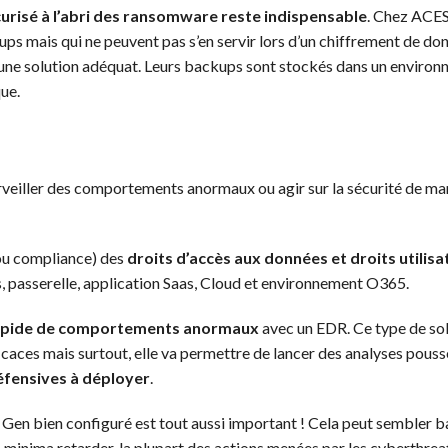
risé à l’abri des ransomware reste indispensable
. Chez ACES
ups mais qui ne peuvent pas s’en servir lors d’un chiffrement de d
c une solution adéquat. Leurs backups sont stockés dans un enviro
ue.
rveiller des comportements anormaux ou agir sur la sécurité de mani
(ou compliance) des
droits d’accès aux données et droits utilisa
rs, passerelle, application Saas, Cloud et environnement O365.
rapide de comportements anormaux
avec un EDR. Ce type de sol
caces mais surtout, elle va permettre de lancer des analyses poussé
éfensives à déployer
.
 Gen bien configuré est tout aussi important ! Cela peut sembler b
 à minima retarder, la plupart des actions menées par les cyberthrea