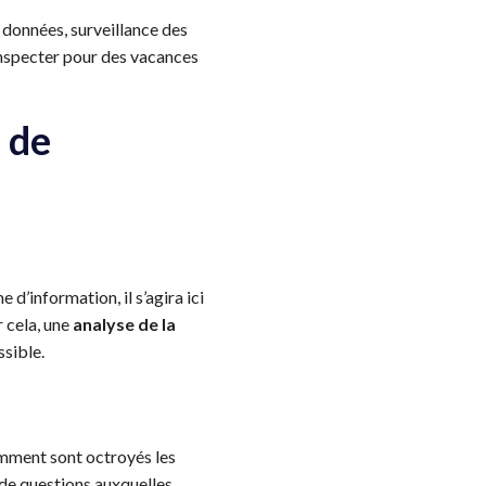
 données, surveillance des
 inspecter pour des vacances
 de
d’information, il s’agira ici
r cela, une
analyse de la
ssible.
mment sont octroyés les
 de questions auxquelles