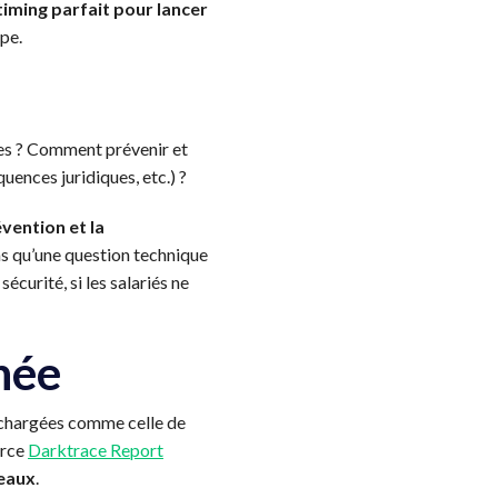
timing parfait pour lancer
ype.
nées ? Comment prévenir et
ences juridiques, etc.) ?
évention et la
as qu’une question technique
curité, si les salariés ne
née
us chargées comme celle de
urce
Darktrace Report
veaux
.