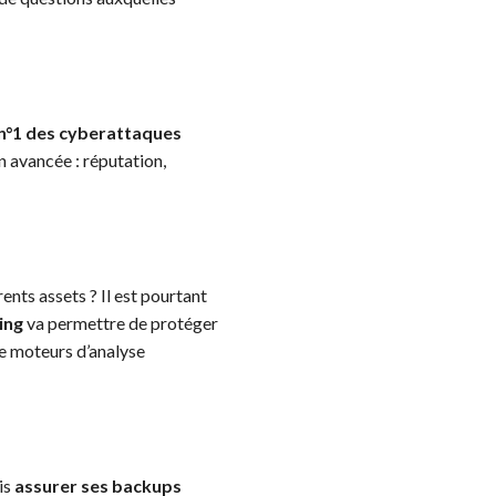
r n°1 des cyberattaques
n avancée : réputation,
nts assets ? Il est pourtant
ing
va permettre de protéger
e moteurs d’analyse
is
assurer ses backups