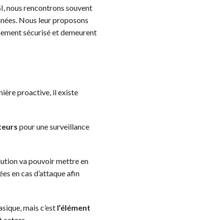
I, nous rencontrons souvent
onnées. Nous leur proposons
nnement sécurisé et demeurent
ère proactive, il existe
teurs
pour une surveillance
ution va pouvoir mettre en
es en cas d’attaque afin
asique, mais c’est
l’élément
t actors.