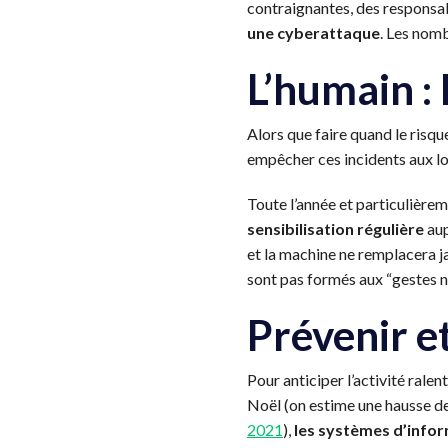
contraignantes, des responsa
une cyberattaque
. Les nom
L’humain : 
Alors que faire quand le risqu
empêcher ces incidents aux lo
Toute l’année et particulière
sensibilisation régulière
aup
et la machine ne remplacera ja
sont pas formés aux “gestes nu
Prévenir e
Pour anticiper l’activité rale
Noël (on estime une hausse d
2021
),
les systèmes d’infor