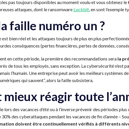
bles pas toujours disponibles au moment voulu et vous obtenez le
breuses attaques, dont le ransomware
Lockbit
, en sont l’exemple t
la faille numéro un ?
e est bien réel et les attaques toujours de plus en plus perfection
urdes conséquences (pertes financières, pertes de données, conséqu
ment en cette période, la première des recommandations sera
la pr
rès de tous les employés, sans exception. La cybersécurité n’est p
mais l’humain. Une entreprise peut avoir les meilleurs systèmes de sé
mériques qui sauvent”, alors la faille subsistera.
t mieux réagir toute l’an
ntie lors des vacances d’été ou à l’inverse prévenir des périodes pl
e 30% des cyberattaques pendant les vacances de fin d’année – So
mation doivent être continuellement vérifiés
à différents ni