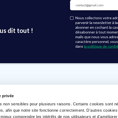
Nous collectons votre adre
parvenir la newsletter à 
abonner en cochant la ca
s dit tout !
désabonner à tout moment, 
mails que nous vous adre
caractère personnel, vous
dans
la politique de confid
Où nous trouver ?
Voir nos agences
e privée
s non sensibles pour plusieurs raisons. Certains cookies sont n
s, afin que notre site fonctionne correctement. D'autres cookie
 mieux comprendre les intérêts de nos utilisateurs et d'améliorer