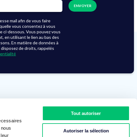
sse mail afin de vous faire
laquelle vous consentez à vous
se ci-dessous. Vous pouvez vous
en utilisant le lien au bas des
ssons. En matière de données à
 disposez de droits, rappelés
entialité
Le groupe
Actualités
Tout autoriser
Recrutement
Démarche RSE
écessaires
Nos partenaires
Assistance
s nous
Autoriser la sélection
 leur