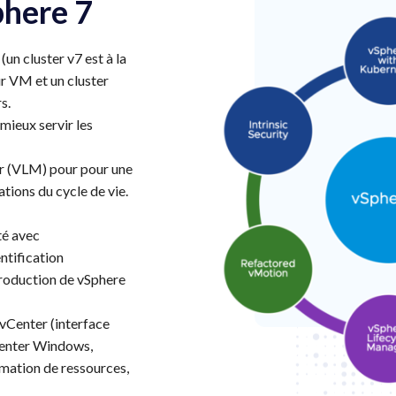
here 7
un cluster v7 est à la
ur VM et un cluster
s.
mieux servir les
r (VLM) pour pour une
tions du cycle de vie.
té avec
ntification
troduction de vSphere
vCenter (interface
enter Windows,
mation de ressources,