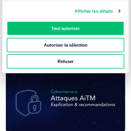
Afficher les détails
24 Juil. 2026
Tout autoriser
Fin de support VMware vSphere 8 : la réflexion
commence aujourd’hui !
Autoriser la sélection
Lire l'article
Refuser