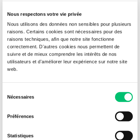
Nous respectons votre vie privée
Nous utilisons des données non sensibles pour plusieurs
Y a t-il des subtilités ?
raisons. Certains cookies sont nécessaires pour des
raisons techniques, afin que notre site fonctionne
correctement. D'autres cookies nous permettent de
Nous pouvons
un compte local admin qui n’est pas le
gérer
suivre et de mieux comprendre les intérêts de nos
compte par défaut. Mais également
utilisateurs et d'améliorer leur expérience sur notre site
l’option
.
fixer
d’expiration
web.
Nous pouvons tout autant
autoriser
le
changement
manuel
du mot de passe par l’admin local. (il sera rechangé
Sélection
plus tard par LAPS lors du cycle de reset).
Nécessaires
du
consentement
Il est aussi possible de faire des
,
GPOS
différentes
Préférences
donc
différents
/ différents
en
gérer
comptes
mot de passe
fonction par exemple d’un service, d’une OU, etc.
Statistiques