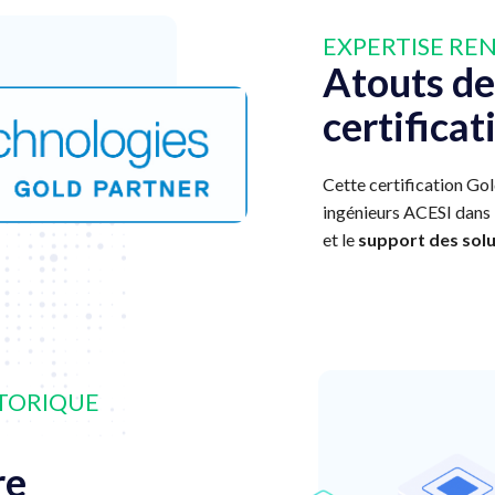
EXPERTISE RE
Atouts de
certificat
Cette certification Gol
ingénieurs ACESI dans 
et le
support des sol
STORIQUE
re