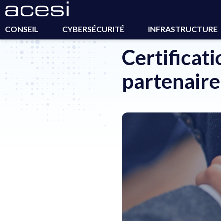
Accueil
>
Actualités
>
Certification intégrateur Gold par no
CONSEIL
CYBERSÉCURITÉ
INFRASTRUCTURE
Certificat
partenaire