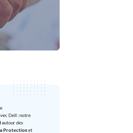
pe
vec Dell : notre
d
autour des
a Protection
et