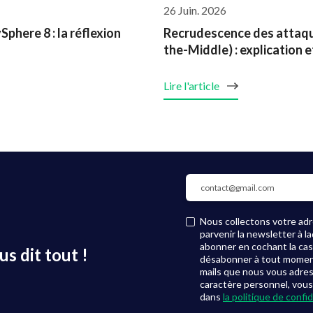
26 Juin. 2026
phere 8 : la réflexion
Recrudescence des attaqu
the-Middle) : explication
Lire l'article
Nous collectons votre adre
parvenir la newsletter à 
abonner en cochant la ca
s dit tout !
désabonner à tout moment, 
mails que nous vous adre
caractère personnel, vous
dans
la politique de confid