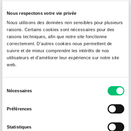
Le pôle Cyber Educ du Groupe ACESI est dédiée à la
Nous respectons votre vie privée
Sensibilisation à la Cybersécurité.
Nous utilisons des données non sensibles pour plusieurs
raisons. Certains cookies sont nécessaires pour des
En savoir plus
raisons techniques, afin que notre site fonctionne
correctement. D'autres cookies nous permettent de
suivre et de mieux comprendre les intérêts de nos
utilisateurs et d'améliorer leur expérience sur notre site
Partager l'article
web.
Sélection
Retour aux actualités
Nécessaires
du
consentement
Préférences
Ces articles peuvent vous
intéresser
Statistiques