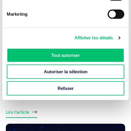
Marketing
Afficher les détails
Tout autoriser
Autoriser la sélection
24 Juil. 2026
Refuser
Fin de support VMware vSphere 8 : la réflexion
commence aujourd’hui !
Lire l'article