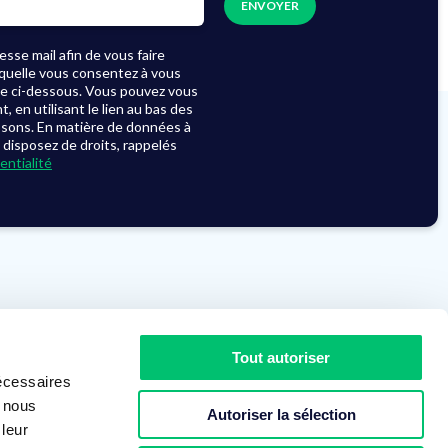
sse mail afin de vous faire
laquelle vous consentez à vous
se ci-dessous. Vous pouvez vous
en utilisant le lien au bas des
ssons. En matière de données à
 disposez de droits, rappelés
entialité
Le groupe
Actualités
Tout autoriser
Recrutement
Démarche RSE
écessaires
Nos partenaires
Assistance
s nous
Autoriser la sélection
 leur
Contact
Télécharger Splashtop