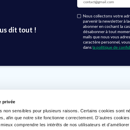
Nous collectons votre adre
parvenir la newsletter à 
abonner en cochant la ca
s dit tout !
désabonner à tout moment, 
mails que nous vous adre
caractère personnel, vous
dans
la politique de confid
Où nous trouver ?
Voir nos agences
e privée
s non sensibles pour plusieurs raisons. Certains cookies sont n
s, afin que notre site fonctionne correctement. D'autres cookie
 mieux comprendre les intérêts de nos utilisateurs et d'améliorer