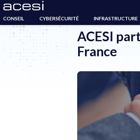
Accueil
>
Actualités
>
ACESI partenaire Platinum de Trend 
CONSEIL
CYBERSÉCURITÉ
INFRASTRUCTURE
ACESI part
France